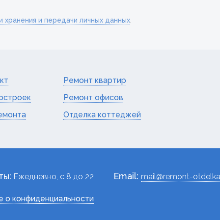
и хранения и передачи личных данных
.
кт
Ремонт квартир
остроек
Ремонт офисов
емонта
Отделка коттеджей
ты:
Email:
Ежедневно, c 8 до 22
mail@remont-otdelka
 о конфиденциальности