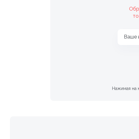
Обр
то
Ваше 
Нажимая на 