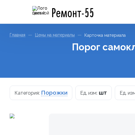
Ремонт-55
Главная
Цены на материалы
Карточка материала
Порог самок
Порожки
шт
Категория:
Ед. изм:
Ед. из