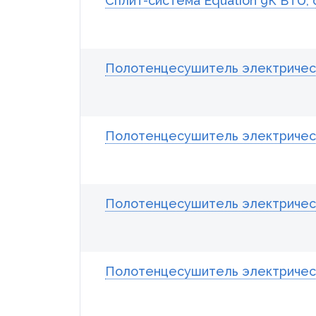
Сплит-система Equation 9К BTU
Полотенцесушитель электрически
Полотенцесушитель электрически
Полотенцесушитель электрически
Полотенцесушитель электрически