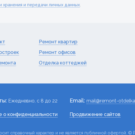
и хранения и передачи личных данных
.
кт
Ремонт квартир
остроек
Ремонт офисов
емонта
Отделка коттеджей
ты:
Email:
Ежедневно, c 8 до 22
mail@remont-otdelka
 о конфиденциальности
Продвижение сайтов
осит справочный характер и не является публичной офертой. © Р