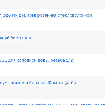
n Ø20 мм 2 м, армированная стекловолокном
екций биметалл
0SL для холодной воды, резьба 1/2"
умя полками Equation Фокстр 50-60