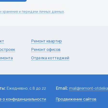
и хранения и передачи личных данных
.
кт
Ремонт квартир
остроек
Ремонт офисов
емонта
Отделка коттеджей
ты:
Email:
Ежедневно, c 8 до 22
mail@remont-otdelka
 о конфиденциальности
Продвижение сайтов