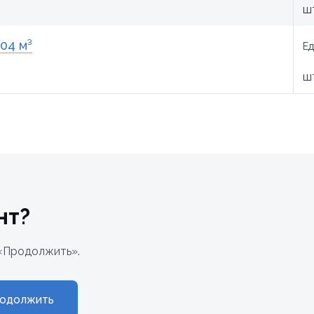
ш
04 м³
Ед
ш
нт?
«Продолжить».
одолжить