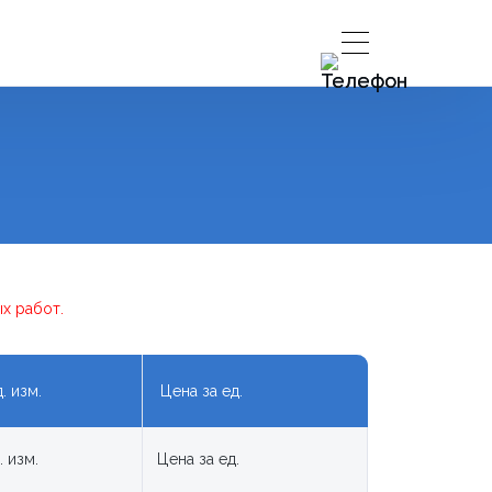
х работ.
. изм.
Цена за ед.
. изм.
Цена за ед.