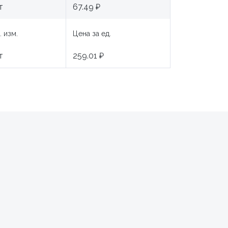
т
67.49 ₽
. изм.
Цена за ед.
т
259.01 ₽