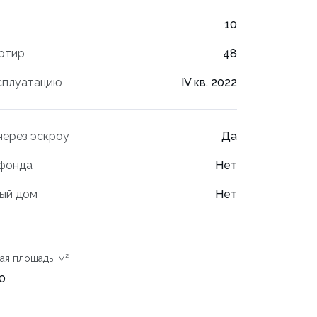
10
ртир
48
сплуатацию
IV кв. 2022
ерез эскроу
Да
 фонда
Нет
ый дом
Нет
ая площадь, м²
0