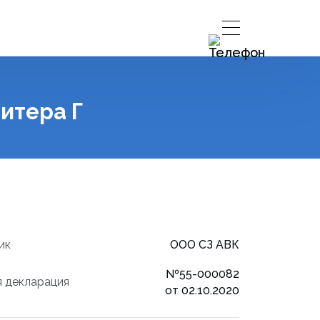
литера Г
ик
ООО СЗ АВК
№55-000082
 декларация
от 02.10.2020