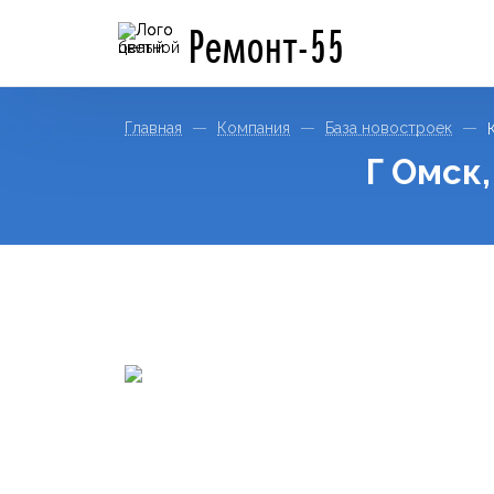
Ремонт-55
Главная
Компания
База новостроек
Г Омск,