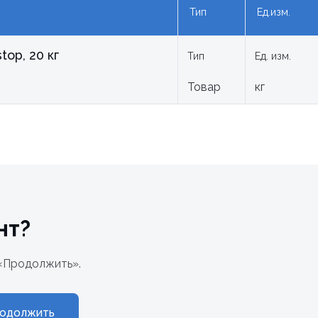
Тип
Ед.изм.
op, 20 кг
Тип
Ед. изм.
Товар
кг
нт?
«Продолжить».
одолжить