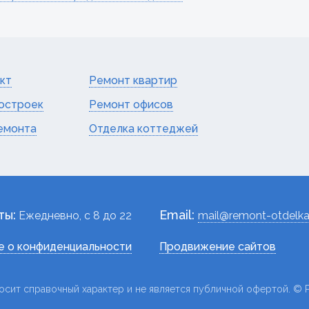
кт
Ремонт квартир
остроек
Ремонт офисов
емонта
Отделка коттеджей
ты:
Email:
Ежедневно, c 8 до 22
mail@remont-otdelka
 о конфиденциальности
Продвижение сайтов
осит справочный характер и не является публичной офертой. © Р