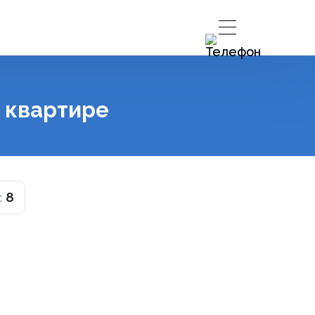
 квартире
8
: